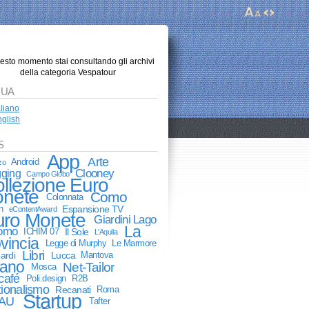
uesto momento stai consultando gli archivi
della categoria Vespatour
GUA
aliano
glish
S
App
Arte
Android
zo
Clooney
gging
Campo Globo
llezione Euro
nete
Como
Colonnata
n
Espansione TV
eContentAward
uro Monete
Giardini Lago
La
Como
ICHIM 07
Il Sole
L'Aquila
vincia
Legge di Murphy
Le Marmore
Libri
ardi
Lucca
Mantova
lano
Net-Tailor
Mosca
café
Poli.design
R2B
ionalismo
Recanati
Roma
Startup
AU
Tafter