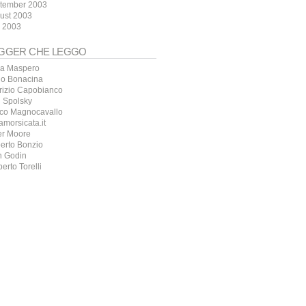
tember 2003
ust 2003
y 2003
GGER CHE LEGGO
a Maspero
io Bonacina
rizio Capobianco
l Spolsky
co Magnocavallo
amorsicata.it
er Moore
erto Bonzio
h Godin
erto Torelli