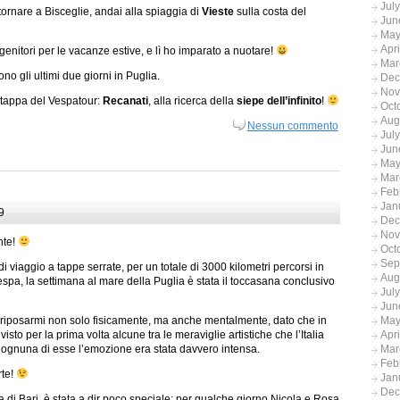
Jul
ornare a Bisceglie, andai alla spiaggia di
Vieste
sulla costa del
Jun
May
Apr
nitori per le vacanze estive, e lì ho imparato a nuotare!
Mar
no gli ultimi due giorni in Puglia.
Dec
Nov
ma tappa del Vespatour:
Recanati
, alla ricerca della
siepe dell’infinito
!
Oct
Aug
Nessun commento
Jul
Jun
May
Mar
Feb
Jan
9
Dec
Nov
nte!
Oct
Sep
i viaggio a tappe serrate, per un totale di 3000 kilometri percorsi in
Aug
espa, la settimana al mare della Puglia è stata il toccasana conclusivo
Jul
Jun
May
riposarmi non solo fisicamente, ma anche mentalmente, dato che in
Apr
isto per la prima volta alcune tra le meraviglie artistiche che l’Italia
Mar
 ognuna di esse l’emozione era stata davvero intensa.
Feb
rte!
Jan
Dec
ia di Bari, è stata a dir poco speciale: per qualche giorno Nicola e Rosa