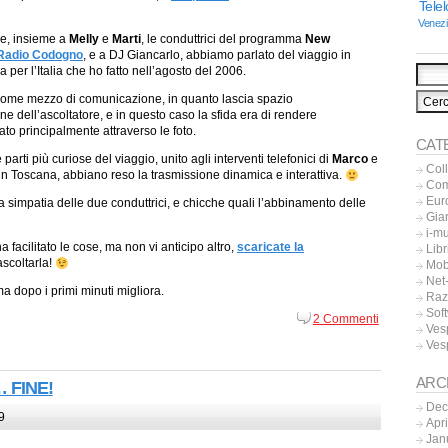
Tele
Venez
le, insieme a
Melly
e
Marti
, le conduttrici del programma
New
Radio Codogno
, e a DJ Giancarlo, abbiamo parlato del viaggio in
a per l’Italia che ho fatto nell’agosto del 2006.
come mezzo di comunicazione, in quanto lascia spazio
e dell’ascoltatore, e in questo caso la sfida era di rendere
to principalmente attraverso le foto.
CAT
 parti più curiose del viaggio, unito agli interventi telefonici di
Marco
e
Col
 in Toscana, abbiano reso la trasmissione dinamica e interattiva.
Co
Eur
a simpatia delle due conduttrici, e chicche quali l’abbinamento delle
Gia
i-m
ha facilitato le cose, ma non vi anticipo altro,
scaricate la
Libr
ascoltarla
!
Mob
Net-
ma dopo i primi minuti migliora.
Raz
Sof
2 Commenti
Ves
Ves
ARC
… FINE!
Dec
9
Apr
Jan