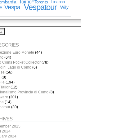
Torino
lombardia
Toronto
Toscana
Vespatour
Vespa
Willy
ia
EGORIES
lezione Euro Monete
(44)
mo
(64)
o Coins Pocket Collector
(78)
rdini Lago di Como
(6)
use
(56)
i
(8)
ile
(194)
Tailor
(12)
ionalismo Provincia di Como
(8)
tware
(201)
pa
(14)
patour
(30)
HIVES
ember 2025
il 2024
uary 2024