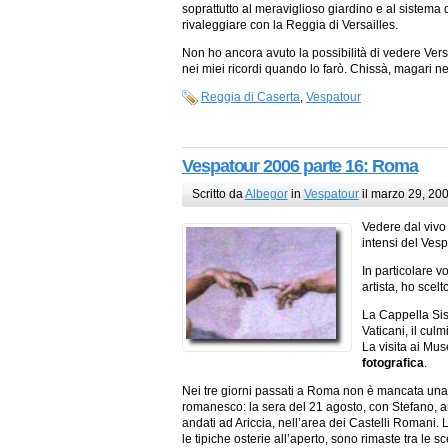
soprattutto al meraviglioso giardino e al sistema d
rivaleggiare con la Reggia di Versailles.
Non ho ancora avuto la possibilità di vedere Ver
nei miei ricordi quando lo farò. Chissà, magari 
Reggia di Caserta
,
Vespatour
Vespatour 2006 parte 16: Roma
Scritto da
Albegor
in
Vespatour
il marzo 29, 20
Vedere dal vivo
intensi del Vesp
In particolare v
artista, ho scel
La Cappella Sist
Vaticani, il cul
La visita ai Mus
fotografica
.
Nei tre giorni passati a Roma non è mancata una s
romanesco: la sera del 21 agosto, con Stefano, 
andati ad Ariccia, nell’area dei Castelli Romani. L
le tipiche osterie all’aperto, sono rimaste tra le 