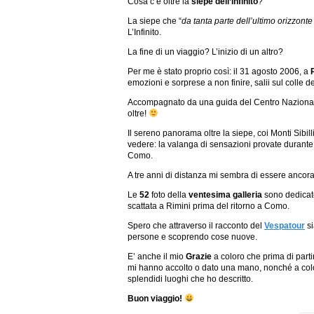
Cosa c’è oltre la
siepe dell’infinito
?
La siepe che “
da tanta parte dell’ultimo orizzont
L’Infinito.
La fine di un viaggio? L’inizio di un altro?
Per me è stato proprio così: il 31 agosto 2006, a
emozioni e sorprese a non finire, salii sul colle de
Accompagnato da una guida del Centro Nazionale 
oltre!
Il sereno panorama oltre la siepe, coi Monti Sibil
vedere: la valanga di sensazioni provate durante i
Como.
A tre anni di distanza mi sembra di essere ancora 
Le
52
foto della
ventesima galleria
sono dedicate 
scattata a Rimini prima del ritorno a Como.
Spero che attraverso il racconto del
Vespatour
si
persone e scoprendo cose nuove.
E’ anche il mio
Grazie
a coloro che prima di part
mi hanno accolto o dato una mano, nonché a coloro
splendidi luoghi che ho descritto.
Buon viaggio!