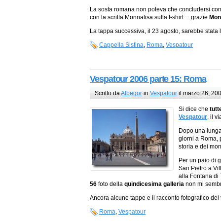
La sosta romana non poteva che concludersi con 
con la scritta Monnalisa sulla t-shirt… grazie
Mon
La tappa successiva, il 23 agosto, sarebbe stata 
Cappella Sistina
,
Roma
,
Vespatour
Vespatour 2006 parte 15: Roma
Scritto da
Albegor
in
Vespatour
il marzo 26, 20
Si dice che
tutt
Vespatour
, il 
Dopo una lunga p
giorni a Roma, p
storia e dei mon
Per un paio di g
San Pietro a Vi
alla Fontana di 
56
foto della
quindicesima galleria
non mi sembra
Ancora alcune tappe e il racconto fotografico del
Roma
,
Vespatour