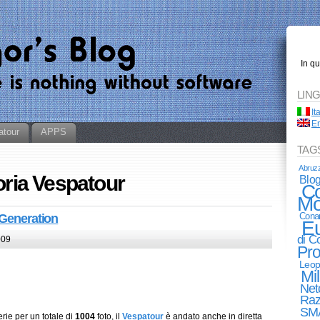
In q
LIN
It
En
atour
APPS
TAG
Abruz
oria Vespatour
Blo
Co
Mo
Cona
 Generation
E
di 
009
Pro
Leop
Mi
Net
Raz
SM
erie per un totale di
1004
foto, il
Vespatour
è andato anche in diretta