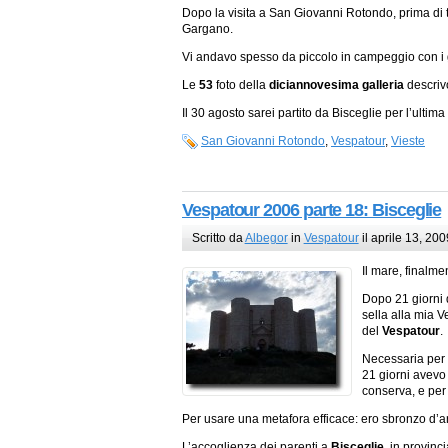
Dopo la visita a San Giovanni Rotondo, prima di t
Gargano.
Vi andavo spesso da piccolo in campeggio con i ge
Le
53
foto della
diciannovesima galleria
descrivo
Il 30 agosto sarei partito da Bisceglie per l’ulti
San Giovanni Rotondo
,
Vespatour
,
Vieste
Vespatour 2006 parte 18: Bisceglie
Scritto da
Albegor
in
Vespatour
il aprile 13, 200
Il mare, finalme
Dopo 21 giorni d
sella alla mia V
del
Vespatour
.
Necessaria per 
21 giorni avevo v
conserva, e per
Per usare una metafora efficace: ero sbronzo d’a
L’accoglienza dei parenti a
Bisceglie
, in provinc