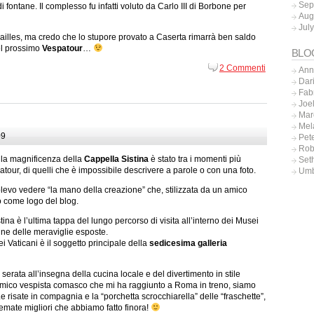
Sep
i fontane. Il complesso fu infatti voluto da Carlo III di Borbone per
Aug
Jul
sailles, ma credo che lo stupore provato a Caserta rimarrà ben saldo
nel prossimo
Vespatour
…
BLO
2 Commenti
Ann
Dar
Fab
Joe
Mar
Mel
09
Pet
Rob
 la magnificenza della
Cappella Sistina
è stato tra i momenti più
Set
atour, di quelli che è impossibile descrivere a parole o con una foto.
Umb
olevo vedere “la mano della creazione” che, stilizzata da un amico
to come logo del blog.
ina è l’ultima tappa del lungo percorso di visita all’interno dei Musei
mine delle meraviglie esposte.
ei Vaticani è il soggetto principale della
sedicesima galleria
erata all’insegna della cucina locale e del divertimento in stile
amico vespista comasco che mi ha raggiunto a Roma in treno, siamo
e risate in compagnia e la “porchetta scrocchiarella” delle “fraschette”,
scemate migliori che abbiamo fatto finora!