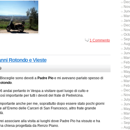
Dec
Nov
Jun
Mar
Jan
Dec
Nov
Oct
Sep
1 Commento
Aug
Jul
Jun
Mar
anni Rotondo e Vieste
Feb
Sep
9
May
Apr
i Bisceglie sono devoti a
Padre Pio
e mi avevano parlato spesso di
Mar
Rotondo
.
Feb
Dec
6 andai pertanto in Vespa a visitare quel luogo di culto e
Nov
sì importante per tutti i devoti del frate di Pietrelcina.
Jul
mportante anche per me, soprattutto dopo essere stato pochi giorni
Jun
e all’Eremo delle Carceri di San Francesco, altro frate grande
May
tà.
Mar
Dec
ei associare alla visita ai luoghi dove Padre Pio ha vissuto e ha
Sep
erna chiesa progettata da Renzo Piano.
Aug