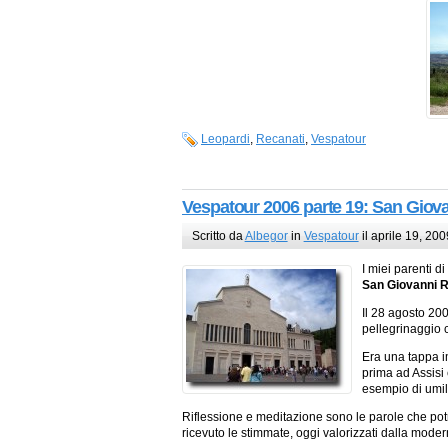
Leopardi
,
Recanati
,
Vespatour
Vespatour 2006 parte 19: San Giov
Scritto da
Albegor
in
Vespatour
il aprile 19, 200
I miei parenti d
San Giovanni 
Il 28 agosto 200
pellegrinaggio co
Era una tappa i
prima ad Assisi 
esempio di umil
Riflessione e meditazione sono le parole che potr
ricevuto le stimmate, oggi valorizzati dalla mod