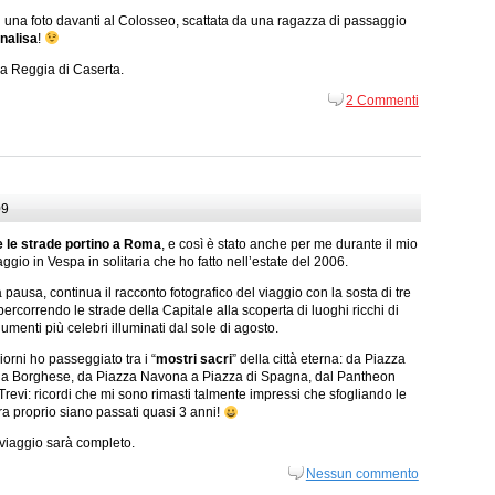
una foto davanti al Colosseo, scattata da una ragazza di passaggio
nalisa
!
la Reggia di Caserta.
2 Commenti
09
e le strade portino a Roma
, e così è stato anche per me durante il mio
viaggio in Vespa in solitaria che ho fatto nell’estate del 2006.
ausa, continua il racconto fotografico del viaggio con la sosta di tre
ercorrendo le strade della Capitale alla scoperta di luoghi ricchi di
umenti più celebri illuminati dal sole di agosto.
iorni ho passeggiato tra i “
mostri sacri
” della città eterna: da Piazza
lla Borghese, da Piazza Navona a Piazza di Spagna, dal Pantheon
Trevi: ricordi che mi sono rimasti talmente impressi che sfogliando le
 proprio siano passati quasi 3 anni!
 viaggio sarà completo.
Nessun commento