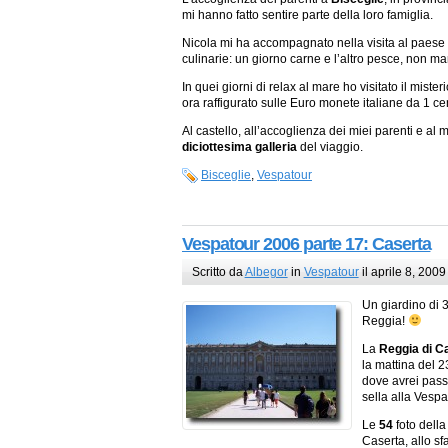
mi hanno fatto sentire parte della loro famiglia.
Nicola mi ha accompagnato nella visita al paese e
culinarie: un giorno carne e l’altro pesce, non ma
In quei giorni di relax al mare ho visitato il miste
ora raffigurato sulle Euro monete italiane da 1 c
Al castello, all’accoglienza dei miei parenti e al
diciottesima galleria
del viaggio.
Bisceglie
,
Vespatour
Vespatour 2006 parte 17: Caserta
Scritto da
Albegor
in
Vespatour
il aprile 8, 2009
Un giardino di 3
Reggia!
La
Reggia di C
la mattina del 2
dove avrei passa
sella alla Vespa
Le
54
foto dell
Caserta, allo sf