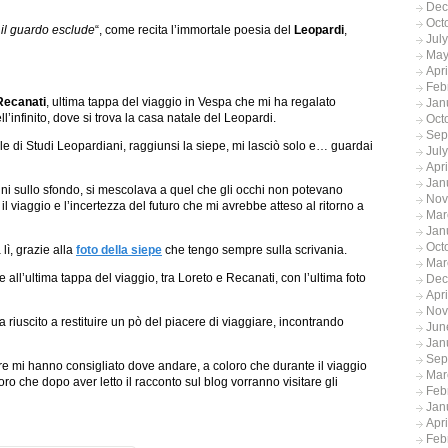
Dec
Oct
e il guardo esclude
“, come recita l’immortale poesia del
Leopardi
,
Jul
May
Apr
Feb
Recanati
, ultima tappa del viaggio in Vespa che mi ha regalato
Jan
ll’infinito, dove si trova la casa natale del Leopardi.
Oct
Sep
di Studi Leopardiani, raggiunsi la siepe, mi lasciò solo e… guardai
Jul
Apr
Jan
lini sullo sfondo, si mescolava a quel che gli occhi non potevano
Nov
l viaggio e l’incertezza del futuro che mi avrebbe atteso al ritorno a
Mar
Jan
Oct
lì, grazie alla
foto della siepe
che tengo sempre sulla scrivania.
Mar
all’ultima tappa del viaggio, tra Loreto e Recanati, con l’ultima foto
Dec
Apr
Nov
a riuscito a restituire un pò del piacere di viaggiare, incontrando
Jun
Jan
Sep
ire mi hanno consigliato dove andare, a coloro che durante il viaggio
Mar
 che dopo aver letto il racconto sul blog vorranno visitare gli
Feb
Jan
Apr
Feb