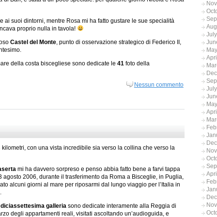
Nov
Oct
Sep
 ai suoi dintorni, mentre Rosa mi ha fatto gustare le sue specialità
Aug
ncava proprio nulla in tavola!
Jul
Jun
rioso
Castel del Monte
, punto di osservazione strategico di Federico II,
May
entesimo.
Apr
 mare della costa biscegliese sono dedicate le
41
foto della
Mar
Dec
Sep
Nessun commento
Jul
Jun
May
Apr
Mar
Feb
Jan
Dec
 kilometri, con una vista incredibile sia verso la collina che verso la
Nov
Oct
Sep
aserta
mi ha davvero sorpreso e penso abbia fatto bene a farvi tappa
Apr
3 agosto 2006, durante il trasferimento da Roma a Bisceglie, in Puglia,
Feb
to alcuni giorni al mare per riposarmi dal lungo viaggio per l’Italia in
Jan
.
Dec
Nov
a
diciassettesima galleria
sono dedicate interamente alla Reggia di
Oct
arzo degli appartamenti reali, visitati ascoltando un’audioguida, e