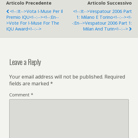
Articolo Precedente
Articolo Successivo
<!--:it-->Vota I-Muse Per Il
<!--:it-->Vespatour 2006 Part
Premio IQU<!--:--><!--:en--
1: Milano E Torino<!--:--><!-
>Vote For I-Muse For The
-:en-->Vespatour 2006 Part 1:
IQU Award<!--:-->
Milan And Turin<!--:-->
Leave a Reply
Your email address will not be published.
Required
fields are marked
*
Comment
*