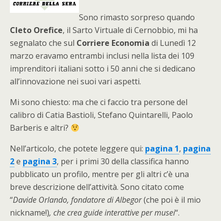
Sono rimasto sorpreso quando
Cleto Orefice
, il Sarto Virtuale di Cernobbio, mi ha
segnalato che sul
Corriere Economia
di Lunedì 12
marzo eravamo entrambi inclusi nella lista dei 109
imprenditori italiani sotto i 50 anni che si dedicano
all’innovazione nei suoi vari aspetti.
Mi sono chiesto: ma che ci faccio tra persone del
calibro di Catia Bastioli, Stefano Quintarelli, Paolo
Barberis e altri?
Nell’articolo, che potete leggere qui:
pagina 1
,
pagina
2
e
pagina 3
, per i primi 30 della classifica hanno
pubblicato un profilo, mentre per gli altri c’è una
breve descrizione dell’attività. Sono citato come
“
Davide Orlando, fondatore di Albegor
(che poi è il mio
nickname!)
, che crea guide interattive per musei
“.