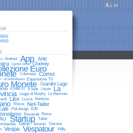
GUA
aliano
glish
S
App
Arte
Android
zo
Clooney
gging
Campo Globo
llezione Euro
nete
Como
Colonnata
n
Espansione TV
eContentAward
uro Monete
Giardini Lago
La
Como
ICHIM 07
Il Sole
L'Aquila
vincia
Legge di Murphy
Le Marmore
Libri
ardi
Lucca
Mantova
lano
Net-Tailor
Mosca
café
Poli.design
R2B
ionalismo
Recanati
Roma
Startup
AU
Tafter
Torino
lombardia
Toronto
Toscana
Vespatour
Vespa
Willy
ia