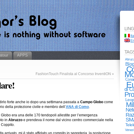
LIN
It
En
TAG
atour
APPS
Abruz
Blo
Co
Mo
FashionTouch Finalista al Concorso InventiON
»
Cona
lare!
E
di 
Pro
Leop
irlo forte anche io dopo una settimana passata a
Campo Globo
come
Mi
rio della protezione civile e membro dell’
ANA di Como
.
Net
Raz
lobo era una delle 170 tendopoli allestite per l’emergenza
SM
to in
Abruzzo
e prendeva il nome dal vicino centro commerciale nella
Tele
 Coppito.
Venez
ta arrivato, mi è stato affidato un compito in segreteria, la postazione