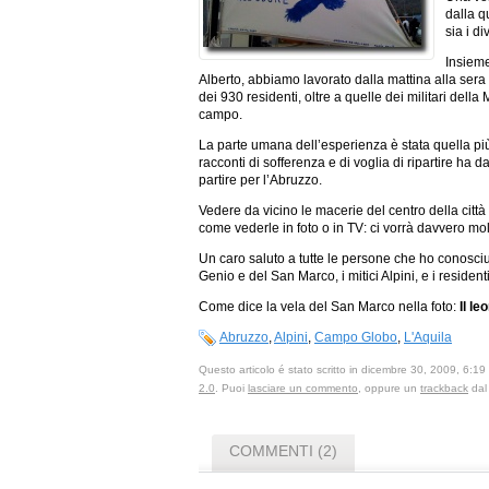
dalla q
sia i di
Insieme
Alberto, abbiamo lavorato dalla mattina alla sera d
dei 930 residenti, oltre a quelle dei militari del
campo.
La parte umana dell’esperienza è stata quella più 
racconti di sofferenza e di voglia di ripartire ha 
partire per l’Abruzzo.
Vedere da vicino le macerie del centro della citt
come vederle in foto o in TV: ci vorrà davvero mo
Un caro saluto a tutte le persone che ho conosciut
Genio e del San Marco, i mitici Alpini, e i residen
Come dice la vela del San Marco nella foto:
Il le
Abruzzo
,
Alpini
,
Campo Globo
,
L'Aquila
Questo articolo é stato scritto in dicembre 30, 2009, 6:19
2.0
. Puoi
lasciare un commento
, oppure un
trackback
dal 
COMMENTI (2)