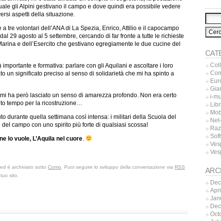
uale gli Alpini gestivano il campo e dove quindi era possibile vedere
versi aspetti della situazione.
 a tre volontari dell’ANA di La Spezia, Enrico, Attilio e il capocampo
al 29 agosto al 5 settembre, cercando di far fronte a tutte le richieste
la Marina e dell’Esercito che gestivano egregiamente le due cucine del
CAT
Col
importante e formativa: parlare con gli Aquilani e ascoltare i loro
Co
dato un significato preciso al senso di solidarietà che mi ha spinto a
Eur
Gia
à mi ha però lasciato un senso di amarezza profondo. Non era certo
i-m
lto tempo per la ricostruzione…
Libr
Mob
o durante quella settimana così intensa: i militari della Scuola del
Net-
ti del campo con uno spirito più forte di qualsiasi scossa!
Raz
Sof
one lo vuole, L’Aquila nel cuore
.
Ves
Ves
 ed é archiviato sotto
Como
. Puoi seguire lo sviluppo della conversazione via
RSS
ARC
tuo sito.
Dec
Apr
Jan
Dec
Oct