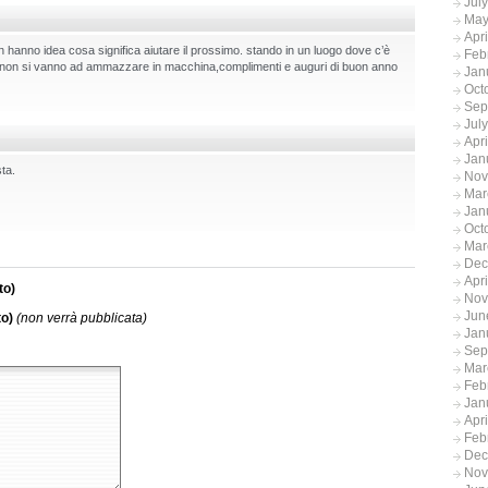
Jul
May
Apr
 hanno idea cosa significa aiutare il prossimo. stando in un luogo dove c’è
Feb
ra non si vanno ad ammazzare in macchina,complimenti e auguri di buon anno
Jan
Oct
Sep
Jul
Apr
Jan
ta.
Nov
Mar
Jan
Oct
Mar
Dec
Apr
to)
Nov
Jun
to)
(non verrà pubblicata)
Jan
Sep
Mar
Feb
Jan
Apr
Feb
Dec
Nov