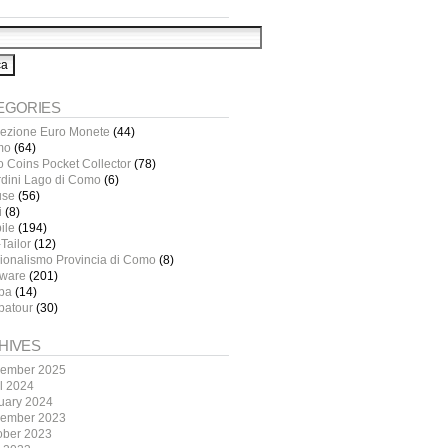
EGORIES
lezione Euro Monete
(44)
mo
(64)
o Coins Pocket Collector
(78)
rdini Lago di Como
(6)
use
(56)
i
(8)
ile
(194)
Tailor
(12)
ionalismo Provincia di Como
(8)
tware
(201)
pa
(14)
patour
(30)
HIVES
ember 2025
il 2024
uary 2024
ember 2023
ober 2023