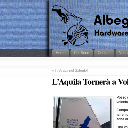
Home
Chi Sono
Contatti
Vesp
«
In Vespa nel Salento!
L’Aquila Tornerà a Vo
Posso d
volonta
Campo G
terremo
zona di
Una vol