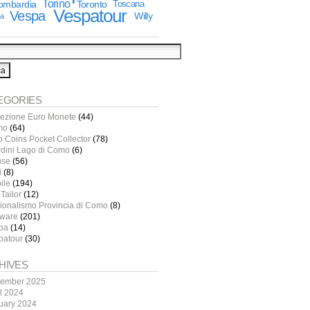
Torino
lombardia
Toronto
Toscana
Vespatour
Vespa
Willy
ia
EGORIES
lezione Euro Monete
(44)
mo
(64)
o Coins Pocket Collector
(78)
rdini Lago di Como
(6)
use
(56)
i
(8)
ile
(194)
Tailor
(12)
ionalismo Provincia di Como
(8)
tware
(201)
pa
(14)
patour
(30)
HIVES
ember 2025
il 2024
uary 2024