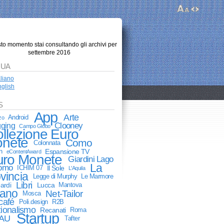
sto momento stai consultando gli archivi per
settembre 2016
GUA
aliano
glish
S
App
Arte
Android
zo
Clooney
gging
Campo Globo
llezione Euro
nete
Como
Colonnata
n
Espansione TV
eContentAward
uro Monete
Giardini Lago
La
Como
ICHIM 07
Il Sole
L'Aquila
vincia
Legge di Murphy
Le Marmore
Libri
ardi
Lucca
Mantova
lano
Net-Tailor
Mosca
café
Poli.design
R2B
ionalismo
Recanati
Roma
Startup
AU
Tafter