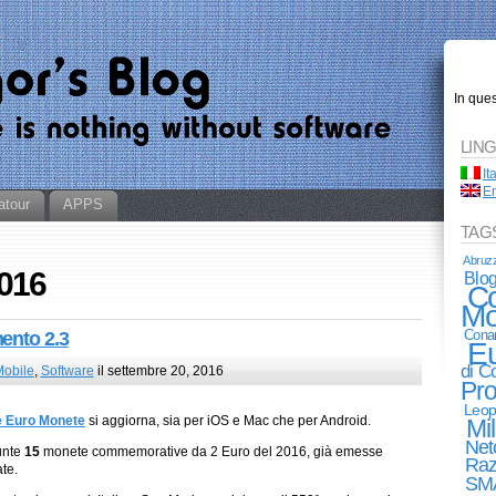
In que
LIN
It
En
atour
APPS
TAG
Abruz
2016
Blo
Co
Mo
Cona
ento 2.3
E
di 
obile
,
Software
il settembre 20, 2016
Pro
Leop
e Euro Monete
si aggiorna, sia per iOS e Mac che per Android.
Mi
Net
unte
15
monete commemorative da 2 Euro del 2016, già emesse
Raz
te.
SM