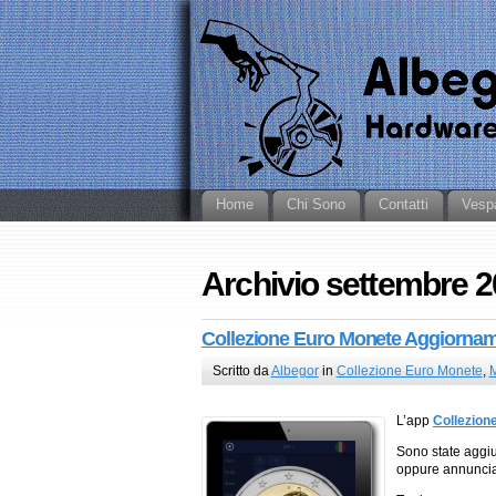
Home
Chi Sono
Contatti
Vesp
Archivio settembre 
Collezione Euro Monete Aggiornam
Scritto da
Albegor
in
Collezione Euro Monete
,
M
L’app
Collezion
Sono state aggi
oppure annuncia