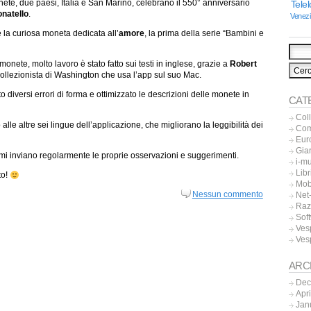
ete, due paesi, Italia e San Marino, celebrano il 550° anniversario
Tele
natello
.
Venez
 la curiosa moneta dedicata all’
amore
, la prima della serie “Bambini e
monete, molto lavoro è stato fatto sui testi in inglese, grazie a
Robert
collezionista di Washington che usa l’app sul suo Mac.
o diversi errori di forma e ottimizzato le descrizioni delle monete in
CAT
Col
alle altre sei lingue dell’applicazione, che migliorano la leggibilità dei
Co
Eur
Gia
he mi inviano regolarmente le proprie osservazioni e suggerimenti.
i-m
Libr
to!
Mob
Nessun commento
Net-
Raz
Sof
Ves
Ves
ARC
Dec
Apr
Jan