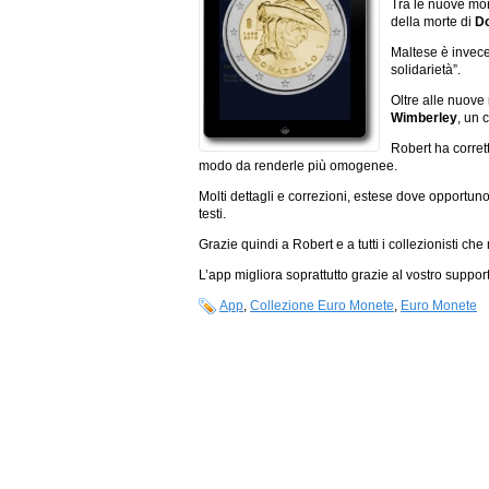
Tra le nuove mon
della morte di
Do
Maltese è invece
solidarietà”.
Oltre alle nuove 
Wimberley
, un 
Robert ha corrett
modo da renderle più omogenee.
Molti dettagli e correzioni, estese dove opportuno 
testi.
Grazie quindi a Robert e a tutti i collezionisti c
L’app migliora soprattutto grazie al vostro suppor
App
,
Collezione Euro Monete
,
Euro Monete