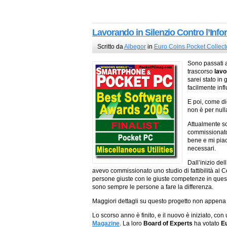
Lavorando in Silenzio Contro l’Inf
Scritto da
Albegor
in
Euro Coins Pocket Collect
Sono passati a
trascorso
lavo
sarei stato in
facilmente infl
E poi, come di
non è per null
Attualmente s
commissionato
bene e mi piac
necessari.
Dall’inizio del
avevo commissionato uno studio di fattibilità al C
persone giuste con le giuste competenze in ques
sono sempre le persone a fare la differenza.
Maggiori dettagli su questo progetto non appena in
Lo scorso anno è finito, e il nuovo è iniziato, co
Magazine
. La loro
Board of Experts
ha votato
E