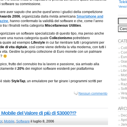
Tele
di software su commissione.
Venez
cere aver saputo che anche quest’anno i giudici della competizione
 Awards 2006
, organizzata dalla rivista americana
Smartphone and
azine
, hanno confermato la validità del software e che, come l’anno
o tra i finalisti nella categoria
Miscellaneous Utilities
.
egorizzare un software specializzato di questo tipo, ma penso anche
reare una nuova categoria quale
Collezionismo
potrebbero
CAT
a quale ad esempio
Lifestyle
in cui far rientrare tutti i programmi per
tile di vita digitale
, così come viene definita la vita moderna, con tutti i
Col
la vita. Gestire la propria collezione di Euro monete con un palmare
Co
o?
Eur
Gia
ico, frutto del connubio tra la lavoro e passione, sia arrivato alla
i-m
solamente il
20%
dei migliori software esistenti per piattaforma
Libr
Mob
Net-
 è stato
StyleTap
, un emulatore per far girare i programmi scritti per
Raz
Sof
Ves
Nessun commento
Ves
ARC
Mobile del Valore di più di $3000?!?
Dec
Apr
or
,
Mobile
,
Software
il luglio 8, 2006
Jan