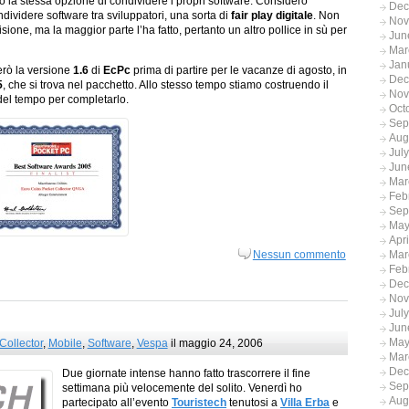
to la stessa opzione di condividere i propri software. Considero
Dec
dividere software tra sviluppatori, una sorta di
fair play digitale
. Non
Nov
sione, ma la maggior parte l’ha fatto, pertanto un altro pollice in sù per
Jun
Mar
Jan
erò la versione
1.6
di
EcPc
prima di partire per le vacanze di agosto, in
Dec
5
, che si trova nel pacchetto. Allo stesso tempo stiamo costruendo il
Nov
del tempo per completarlo.
Oct
Sep
Aug
Jul
Jun
Mar
Feb
Sep
May
Apr
Nessun commento
Mar
Feb
Dec
Nov
Jul
Jun
May
Collector
,
Mobile
,
Software
,
Vespa
il maggio 24, 2006
Mar
Dec
Due giornate intense hanno fatto trascorrere il fine
Sep
settimana più velocemente del solito. Venerdì ho
Aug
partecipato all’evento
Touristech
tenutosi a
Villa Erba
e