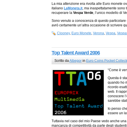
La mia attenzione era rivolta alle Euro monete ov
italiano
LaMoneta.it
, ma inaspettatamente sono t
recuperare la
Vespa Verde
, l’unico modello di V
Sono venuto a conoscenza di questo particolare o
avrò certamente un’altra occasione di scrivere qu
Clooney
,
Euro Monete
,
Verona
,
Vespa
,
Vespa
Top Talent Award 2006
Scritto da
Albegor
in
Euro Coins Pocket Collect
“Come è ven
Questa è sta
quando ho r
ricordo esat
web. Il rappr
conoscere l’e
sarebbe stat
Io penso che
essere un la
Tuttavia nel caso del mio Paese vedo anche una c
mancanza di competitività da parte degli studenti