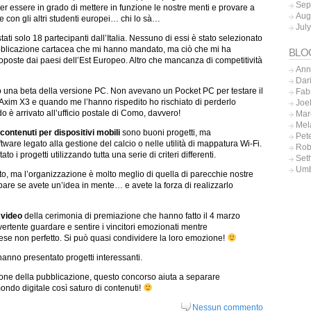
Sep
ter essere in grado di mettere in funzione le nostre menti e provare a
Aug
 con gli altri studenti europei… chi lo sà…
Jul
tati solo 18 partecipanti dall’Italia. Nessuno di essi è stato selezionato
bblicazione cartacea che mi hanno mandato, ma ciò che mi ha
BLO
proposte dai paesi dell’Est Europeo. Altro che mancanza di competitività
Ann
Dar
 una beta della versione PC. Non avevano un Pocket PC per testare il
Fab
 Axim X3 e quando me l’hanno rispedito ho rischiato di perderlo
Joe
 è arrivato all’ufficio postale di Como, davvero!
Mar
Mel
contenuti per dispositivi mobili
sono buoni progetti, ma
Pet
ware legato alla gestione del calcio o nelle utilità di mappatura Wi-Fi.
Rob
o i progetti utilizzando tutta una serie di criteri differenti.
Set
Umb
o, ma l’organizzazione è molto meglio di quella di parecchie nostre
ipare se avete un’idea in mente… e avete la forza di realizzarlo
 video
della cerimonia di premiazione che hanno fatto il 4 marzo
vertente guardare e sentire i vincitori emozionati mentre
se non perfetto. Si può quasi condividere la loro emozione!
 hanno presentato progetti interessanti.
zione della pubblicazione, questo concorso aiuta a separare
ondo digitale così saturo di contenuti!
Nessun commento