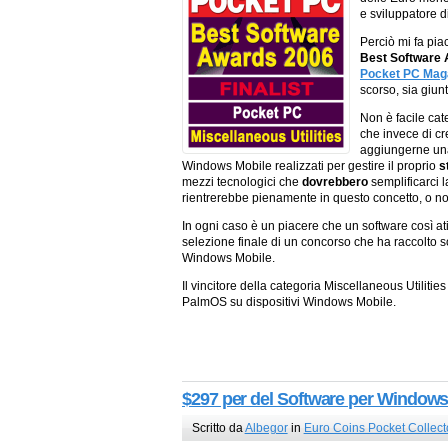
e sviluppatore 
Perciò mi fa pia
Best Software
Pocket PC Mag
scorso, sia giunt
Non è facile cat
che invece di c
aggiungerne un
Windows Mobile realizzati per gestire il proprio
s
mezzi tecnologici che
dovrebbero
semplificarci 
rientrerebbe pienamente in questo concetto, o n
In ogni caso è un piacere che un software così atip
selezione finale di un concorso che ha raccolto 
Windows Mobile.
Il vincitore della categoria Miscellaneous Utilities
PalmOS su dispositivi Windows Mobile.
$297 per del Software per Windows 
Scritto da
Albegor
in
Euro Coins Pocket Collect