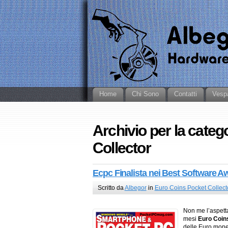
Home
Chi Sono
Contatti
Vesp
Archivio per la cate
Collector
Ecpc Finalista nei Best Software A
Scritto da
Albegor
in
Euro Coins Pocket Collect
Non me l’aspetta
mesi
Euro Coin
delle Euro monete