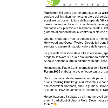
Touristech
è il primo evento organizzato da
Wire
servizio dell’intrattenimento culturale e dei serviz
scegliere un posto migliore della stupenda
Villa 
parecchio tempo che non mi capitava di passeggi
che fosse così piacevole e rilassante. Infatti è s
giornata di presentazioni al contrario di ciò che d
Uno dei moderatori non ha dimenticato di menzion
Hollywoodiano
Ocean Twelve
. Dopotutto i benef
sembrano essere di maggior valore delle opere 
Le presentazioni sono state tutte interessanti, spe
progetto software sul quale sto lavorando assieme
Sono le persone a fare la differenza in ogni cosa
Ho incontrato Paolo Conti, giornalista de
Il Sole 
Forum 2006
e abbiamo avuto l’opportunità di par
Dopo una mattinata di presentazioni da parte di rap
quali il
Touring Club
tra gli altri, l’evento si è c
alle escursioni fuoriporta, quali la guida su PDA
la guida su PDA attualmente in uso presso lo
Swi
Ho poi trascorso il sabato tra gli innumerevoli picc
enormi padiglioni di Verona Fiere. Devo rivelare c
EcPc
?