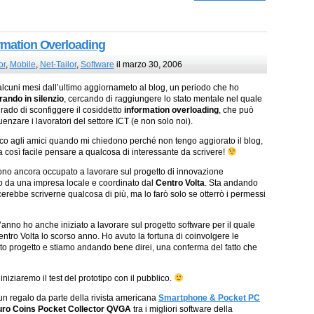
ormation Overloading
or
,
Mobile
,
Net-Tailor
,
Software
il marzo 30, 2006
lcuni mesi dall’ultimo aggiornameto al blog, un periodo che ho
rando in silenzio
, cercando di raggiungere lo stato mentale nel quale
 grado di sconfiggere il cosiddetto
information overloading
, che può
uenzare i lavoratori del settore ICT (e non solo noi).
co agli amici quando mi chiedono perché non tengo aggiorato il blog,
a così facile pensare a qualcosa di interessante da scrivere!
ono ancora occupato a lavorare sul progetto di innovazione
 da una impresa locale e coordinato dal
Centro Volta
. Sta andando
erebbe scriverne qualcosa di più, ma lo farò solo se otterrò i permessi
l’anno ho anche iniziato a lavorare sul progetto software per il quale
entro Volta lo scorso anno. Ho avuto la fortuna di coinvolgere le
to progetto e stiamo andando bene direi, una conferma del fatto che
iziaremo il test del prototipo con il pubblico.
n un regalo da parte della rivista americana
Smartphone & Pocket PC
uro Coins Pocket Collector QVGA
tra i migliori software della