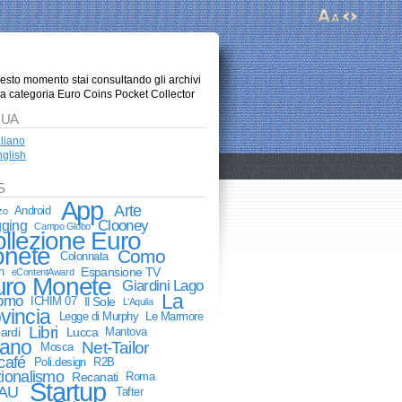
uesto momento stai consultando gli archivi
la categoria Euro Coins Pocket Collector
GUA
aliano
glish
S
App
Arte
Android
zo
Clooney
gging
Campo Globo
llezione Euro
nete
Como
Colonnata
n
Espansione TV
eContentAward
uro Monete
Giardini Lago
La
Como
ICHIM 07
Il Sole
L'Aquila
vincia
Legge di Murphy
Le Marmore
Libri
ardi
Lucca
Mantova
lano
Net-Tailor
Mosca
café
Poli.design
R2B
ionalismo
Recanati
Roma
Startup
AU
Tafter