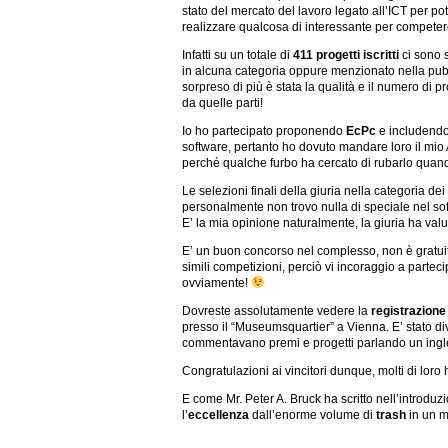
stato del mercato del lavoro legato all’ICT per po
realizzare qualcosa di interessante per competere
Infatti su un totale di
411 progetti iscritti
ci sono s
in alcuna categoria oppure menzionato nella pu
sorpreso di più è stata la qualità e il numero di 
da quelle parti!
Io ho partecipato proponendo
EcPc
e includendo
software, pertanto ho dovuto mandare loro il mio
perché qualche furbo ha cercato di rubarlo quando
Le selezioni finali della giuria nella categoria dei
personalmente non trovo nulla di speciale nel soft
E’ la mia opinione naturalmente, la giuria ha valutat
E’ un buon concorso nel complesso, non è gratuit
simili competizioni, perciò vi incoraggio a partec
ovviamente!
Dovreste assolutamente vedere la
registrazione
presso il “Museumsquartier” a Vienna. E’ stato di
commentavano premi e progetti parlando un ingle
Congratulazioni ai vincitori dunque, molti di loro
E come Mr. Peter A. Bruck ha scritto nell’introdu
l’
eccellenza
dall’enorme volume di
trash
in un m