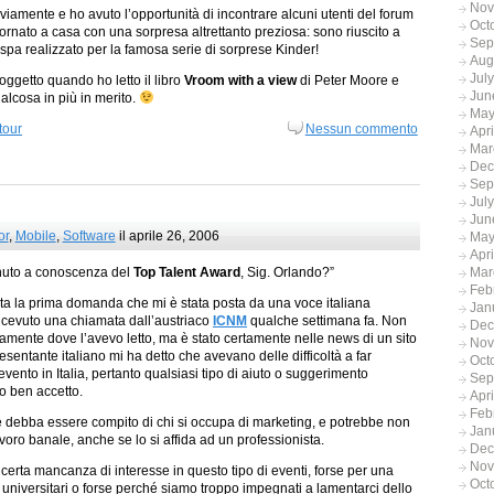
Nov
viamente e ho avuto l’opportunità di incontrare alcuni utenti del forum
Oct
ornato a casa con una sorpresa altrettanto preziosa: sono riuscito a
Sep
espa realizzato per la famosa serie di sorprese Kinder!
Aug
Jul
ggetto quando ho letto il libro
Vroom with a view
di Peter Moore e
Jun
alcosa in più in merito.
May
tour
Nessun commento
Apr
Mar
Dec
Sep
Jul
Jun
or
,
Mobile
,
Software
il aprile 26, 2006
May
Apr
Mar
uto a conoscenza del
Top Talent Award
, Sig. Orlando?”
Feb
ta la prima domanda che mi è stata posta da una voce italiana
Jan
icevuto una chiamata dall’austriaco
ICNM
qualche settimana fa. Non
Dec
tamente dove l’avevo letto, ma è stato certamente nelle news di un sito
Nov
esentante italiano mi ha detto che avevano delle difficoltà a far
Oct
vento in Italia, pertanto qualsiasi tipo di aiuto o suggerimento
Sep
o ben accetto.
Apr
Feb
 debba essere compito di chi si occupa di marketing, e potrebbe non
Jan
voro banale, anche se lo si affida ad un professionista.
Dec
Nov
erta mancanza di interesse in questo tipo di eventi, forse per una
Oct
 universitari o forse perché siamo troppo impegnati a lamentarci dello