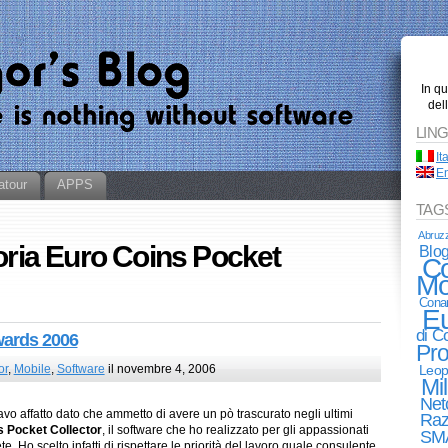
In q
del
LIN
It
En
atour
APPS
TAG
Abruz
goria Euro Coins Pocket
Blo
Co
Mo
Cona
E
di 
wards 2006
Pro
or
,
Mobile
,
Software
il novembre 4, 2006
Leop
Mi
Net
vo affatto dato che ammetto di avere un pò trascurato negli ultimi
Raz
s Pocket Collector
, il software che ho realizzato per gli appassionati
SM
. Ho scelto infatti di rispettare le priorità del lavoro quale consulente