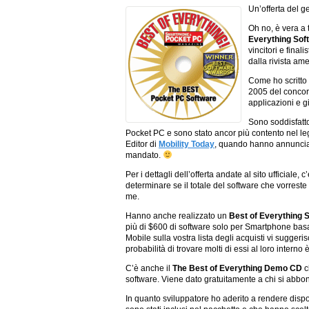
Un’offerta del 
Oh no, è vera a t
Everything Sof
vincitori e finali
dalla rivista am
Come ho scritto
2005 del concors
applicazioni e gi
Sono soddisfatto
Pocket PC e sono stato ancor più contento nel le
Editor di
Mobility Today
, quando hanno annunciato
mandato.
Per i dettagli dell’offerta andate al sito ufficiale,
determinare se il totale del software che vorrest
me.
Hanno anche realizzato un
Best of Everything
più di $600 di software solo per Smartphone bas
Mobile sulla vostra lista degli acquisti vi suggeri
probabilità di trovare molti di essi al loro interno è
C’è anche il
The Best of Everything Demo CD
c
software. Viene dato gratuitamente a chi si abbon
In quanto sviluppatore ho aderito a rendere disponi