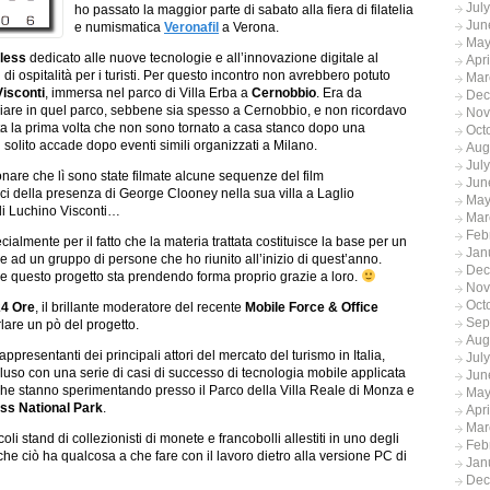
Jul
ho passato la maggior parte di sabato alla fiera di filatelia
Jun
e numismatica
Veronafil
a Verona.
May
less
dedicato alle nuove tecnologie e all’innovazione digitale al
Apr
i di ospitalità per i turisti. Per questo incontro non avrebbero potuto
Mar
Visconti
, immersa nel parco di Villa Erba a
Cernobbio
. Era da
Dec
are in quel parco, sebbene sia spesso a Cernobbio, e non ricordavo
Nov
tata la prima volta che non sono tornato a casa stanco dopo una
Oct
i solito accade dopo eventi simili organizzati a Milano.
Aug
Jul
are che lì sono state filmate alcune sequenze del film
Jun
ici della presenza di George Clooney nella sua villa a Laglio
May
di Luchino Visconti…
Mar
Feb
cialmente per il fatto che la materia trattata costituisce la base per un
Jan
 ad un gruppo di persone che ho riunito all’inizio di quest’anno.
Dec
 e questo progetto sta prendendo forma proprio grazie a loro.
Nov
Oct
24 Ore
, il brillante moderatore del recente
Mobile Force & Office
Sep
lare un pò del progetto.
Aug
presentanti dei principali attori del mercato del turismo in Italia,
Jul
oncluso con una serie di casi di successo di tecnologia mobile applicata
Jun
 che stanno sperimentando presso il Parco della Villa Reale di Monza e
May
ss National Park
.
Apr
Mar
oli stand di collezionisti di monete e francobolli allestiti in uno degli
Feb
he ciò ha qualcosa a che fare con il lavoro dietro alla versione PC di
Jan
Dec