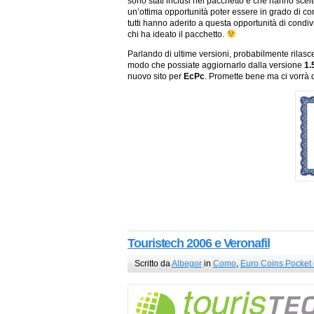
sono stati inclusi nel pacchetto e che hanno scel
un’ottima opportunità poter essere in grado di con
tutti hanno aderito a questa opportunità di condivi
chi ha ideato il pacchetto.
Parlando di ultime versioni, probabilmente rilasc
modo che possiate aggiornarlo dalla versione
1.
nuovo sito per
EcPc
. Promette bene ma ci vorrà 
Touristech 2006 e Veronafil
Scritto da
Albegor
in
Como
,
Euro Coins Pocket 