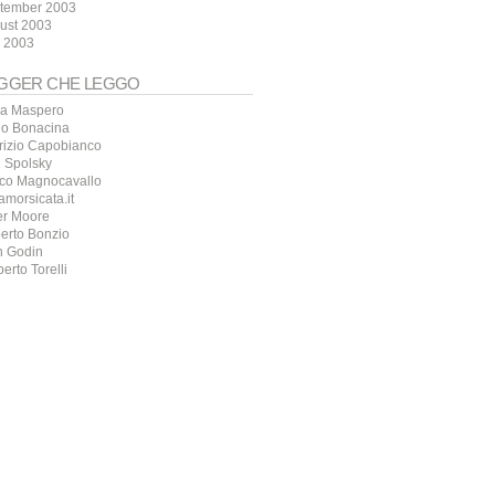
tember 2003
ust 2003
y 2003
GGER CHE LEGGO
a Maspero
io Bonacina
rizio Capobianco
l Spolsky
co Magnocavallo
amorsicata.it
er Moore
erto Bonzio
h Godin
erto Torelli