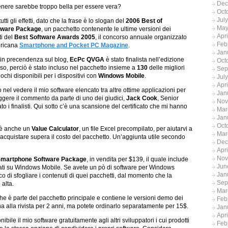
Dec
genere sarebbe troppo bella per essere vera?
Oct
Jul
utti gli effetti, dato che la frase è lo slogan del
2006 Best of
May
tware Package
, un pacchetto contenente le ultime versioni dei
Apr
sti del
Best Software Awards 2005
, il concorso annuale organizzato
Feb
ericana
Smartphone and Pocket PC Magazine
.
Jan
 in precendenza sul blog,
EcPc
QVGA
è stato finalista nell’edizione
Oct
o, perciò è stato incluso nel pacchetto insieme a
130
delle migliori
Sep
ochi disponibili per i dispositivi con
Windows Mobile
.
Jul
Apr
 nel vedere il mio software elencato tra altre ottime applicazioni per
Jan
ggere il commento da parte di uno dei giudici,
Jack Cook
, Senior
Nov
 i finalisti. Qui sotto c’è una scansione del certificato che mi hanno
Mar
Jan
Oct
 c’è anche un
Value Calculator
, un file Excel precompilato, per aiutarvi a
Mar
e acquistare supera il costo del pacchetto. Un’aggiunta utile secondo
Dec
Apr
Nov
 Smartphone Software Package
, in vendita per $139, il quale include
Jun
ati su Windows Mobile. Se avete un pò di software per Windows
Jan
sco di sfogliare i contenuti di quei pacchetti, dal momento che la
Sep
 alta.
Mar
he è parte del pacchetto principale e contiene le versioni demo dei
Feb
a alla rivista per 2 anni, ma potete ordinarlo separatamente per 15$.
Jan
Apr
bile il mio software gratuitamente agli altri sviluppatori i cui prodotti
Feb