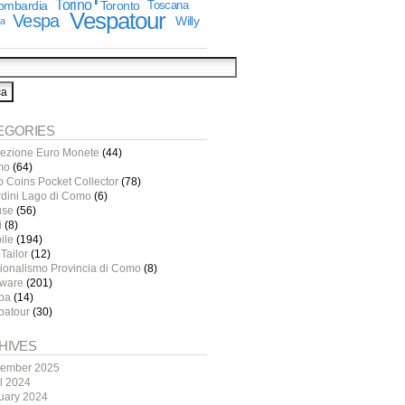
Torino
lombardia
Toronto
Toscana
Vespatour
Vespa
Willy
ia
EGORIES
lezione Euro Monete
(44)
mo
(64)
o Coins Pocket Collector
(78)
rdini Lago di Como
(6)
use
(56)
i
(8)
ile
(194)
Tailor
(12)
ionalismo Provincia di Como
(8)
tware
(201)
pa
(14)
patour
(30)
HIVES
ember 2025
il 2024
uary 2024