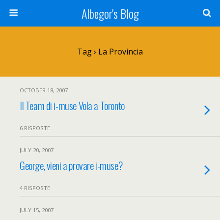
Albegor's Blog
Tag › La Provincia
OCTOBER 18, 2007
Il Team di i-muse Vola a Toronto
6 RISPOSTE
JULY 20, 2007
George, vieni a provare i-muse?
4 RISPOSTE
JULY 15, 2007