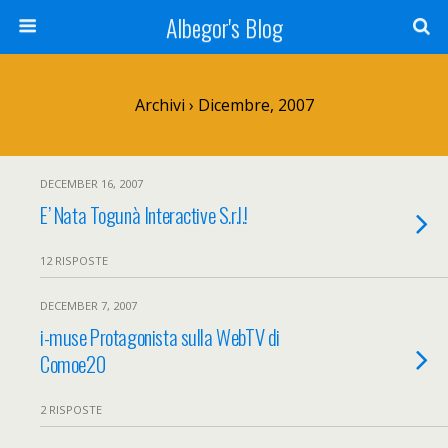
Albegor's Blog
Archivi › Dicembre, 2007
DECEMBER 16, 2007
E’ Nata Togunà Interactive S.r.l.!
12 RISPOSTE
DECEMBER 7, 2007
i-muse Protagonista sulla WebTV di
Comoe20
2 RISPOSTE