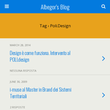
Albegor's Blog
Tag › Poli.design
MARCH 28, 2014
Design è come funziona. Intervento al
POLI.design
NESSUNA RISPOSTA
JUNE 30, 2009
i-muse al Master in Brand dei Sistemi
Territoriali
2 RISPOSTE