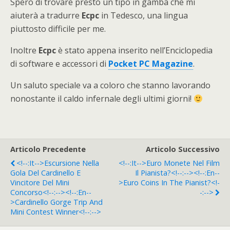
Spero di trovare presto un tipo in gamba che mi
aiuterà a tradurre
Ecpc
in Tedesco, una lingua
piuttosto difficile per me.
Inoltre
Ecpc
è stato appena inserito nell’Enciclopedia
di software e accessori di
Pocket PC Magazine
.
Un saluto speciale va a coloro che stanno lavorando
nonostante il caldo infernale degli ultimi giorni!
Articolo Precedente
Articolo Successivo
<!--:it-->Escursione Nella
<!--:it-->Euro Monete Nel Film
Gola Del Cardinello E
Il Pianista?<!--:--><!--:en--
Vincitore Del Mini
>Euro Coins In The Pianist?<!-
Concorso<!--:--><!--:en--
-:-->
>Cardinello Gorge Trip And
Mini Contest Winner<!--:-->