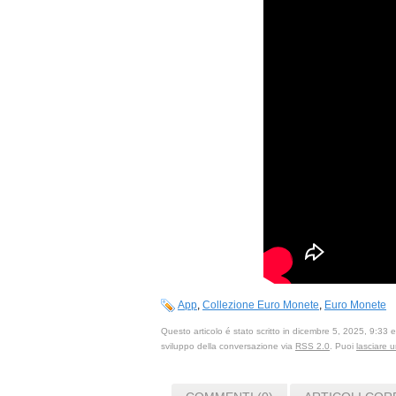
App
,
Collezione Euro Monete
,
Euro Monete
Questo articolo é stato scritto in dicembre 5, 2025, 9:33 
sviluppo della conversazione via
RSS 2.0
. Puoi
lasciare