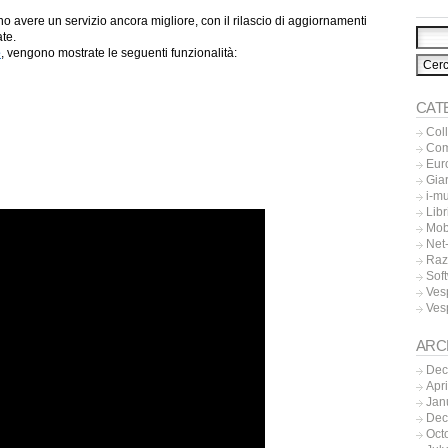
 avere un servizio ancora migliore, con il rilascio di aggiornamenti
ate.
e
, vengono mostrate le seguenti funzionalità:
CAT
Col
Co
Eur
Gia
i-m
Libr
Mob
Net-
Raz
Sof
Ves
Ves
ARC
Dec
Apr
Jan
Dec
Oct