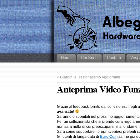
Home
Chi Sono
Contatti
Vesp
«
Giardini e Razionalismo Aggiornate
Anteprima Video Funz
Grazie al feedback fornito dai collezionisti negli 
avanzate
!
Saranno disponibili nel prossimo aggiornamento
Per un collezionista che si prende cura regolarmen
non sarà nulla di cui preoccuparsi, ma fondamental
Sarà come supportare i propri
creators
preferiti 
Gli utenti di lunga data di
Euro Coin
sanno già qua