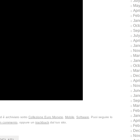
Jul
May
Apr
Feb
Jan
Oct
Sep
Jul
Apr
Jan
Nov
Mar
Jan
Oct
Mar
Dec
Apr
Nov
Jun
Jan
Sep
Mar
Feb
Jan
ed é archiviato sotto
Collezione Euro Monete
,
Mobile
,
Software
. Puoi seguire lo
Apr
 un commento
, oppure un
trackback
dal tuo sito.
Feb
Dec
Nov