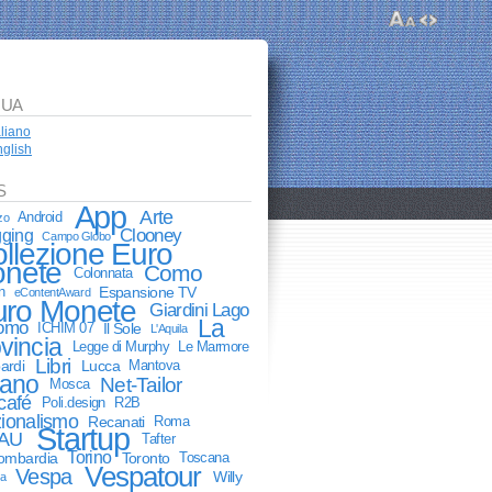
GUA
aliano
glish
S
App
Arte
Android
zo
Clooney
gging
Campo Globo
llezione Euro
nete
Como
Colonnata
n
Espansione TV
eContentAward
uro Monete
Giardini Lago
La
Como
ICHIM 07
Il Sole
L'Aquila
vincia
Legge di Murphy
Le Marmore
Libri
ardi
Lucca
Mantova
lano
Net-Tailor
Mosca
café
Poli.design
R2B
ionalismo
Recanati
Roma
Startup
AU
Tafter
Torino
lombardia
Toronto
Toscana
Vespatour
Vespa
Willy
ia