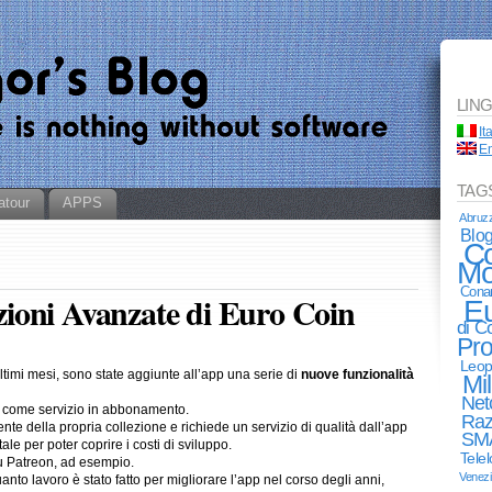
LIN
It
En
TAG
atour
APPS
Abruz
Blo
Co
Mo
Cona
ioni Avanzate di Euro Coin
E
di 
Pro
Leop
ultimi mesi, sono state aggiunte all’app una serie di
nuove funzionalità
Mi
Net
 come servizio in abbonamento.
Raz
te della propria collezione e richiede un servizio di qualità dall’app
SM
e per poter coprire i costi di sviluppo.
Tele
su Patreon, ad esempio.
Venez
nto lavoro è stato fatto per migliorare l’app nel corso degli anni,