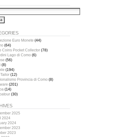
EGORIES
lezione Euro Monete
(44)
mo
(64)
o Coins Pocket Collector
(78)
rdini Lago di Como
(6)
use
(56)
i
(8)
ile
(194)
Tailor
(12)
ionalismo Provincia di Como
(8)
tware
(201)
pa
(14)
patour
(30)
HIVES
ember 2025
il 2024
uary 2024
ember 2023
ober 2023