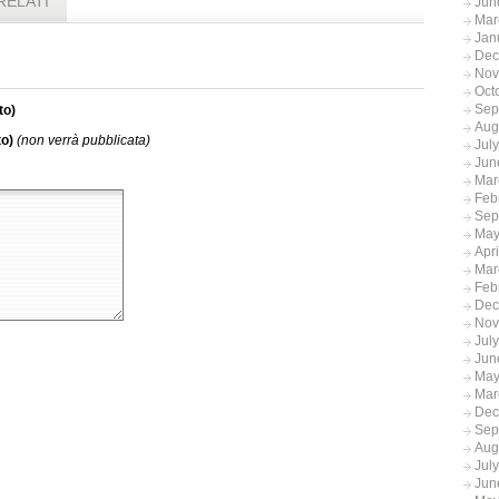
RELATI
Jun
Mar
Jan
Dec
Nov
Oct
Sep
to)
Aug
to)
(non verrà pubblicata)
Jul
Jun
Mar
Feb
Sep
May
Apr
Mar
Feb
Dec
Nov
Jul
Jun
May
Mar
Dec
Sep
Aug
Jul
Jun