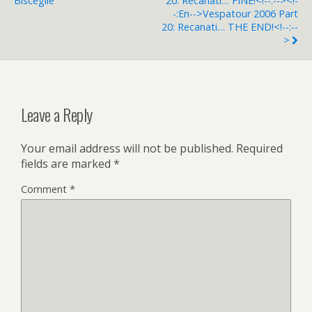
Bisceglie
20: Recanati… FINE!<!--:--><!-
-:en-->Vespatour 2006 Part
20: Recanati… THE END!<!--:--
>
Leave a Reply
Your email address will not be published.
Required
fields are marked
*
Comment
*