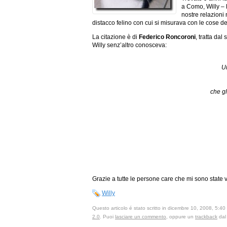
a Como, Willy – l
nostre relazioni 
distacco felino con cui si misurava con le cose d
La citazione è di
Federico Roncoroni
, tratta dal
Willy senz’altro conosceva:
Un
che gl
Grazie a tutte le persone care che mi sono state v
Willy
Questo articolo é stato scritto in dicembre 10, 2008, 5:40
2.0
. Puoi
lasciare un commento
, oppure un
trackback
dal 