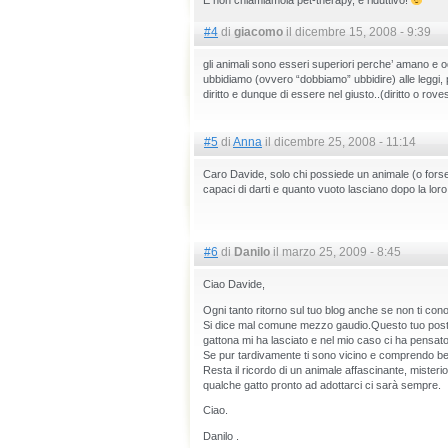
E non chiamiamola pet-therapy, è riduttivo!
#4
di
giacomo
il dicembre 15, 2008 - 9:39
gli animali sono esseri superiori perche’ amano e odi
ubbidiamo (ovvero “dobbiamo” ubbidire) alle leggi, p
diritto e dunque di essere nel giusto..(diritto o rov
#5
di
Anna
il dicembre 25, 2008 - 11:14
Caro Davide, solo chi possiede un animale (o forse
capaci di darti e quanto vuoto lasciano dopo la lor
#6
di
Danilo
il marzo 25, 2009 - 8:45
Ciao Davide,
Ogni tanto ritorno sul tuo blog anche se non ti co
Si dice mal comune mezzo gaudio.Questo tuo post 
gattona mi ha lasciato e nel mio caso ci ha pensat
Se pur tardivamente ti sono vicino e comprendo bene
Resta il ricordo di un animale affascinante, misteri
qualche gatto pronto ad adottarci ci sarà sempre.
Ciao.
Danilo .