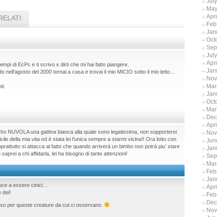
Jul
May
Apr
RELATI
Feb
Jan
Oct
Sep
Jul
Apr
empi di EcPc e ti scrivo x dirti che mi hai fatto piangere.
Jan
 nell’agosto del 2000 tornai a casa e trovai il mio MICIO sotto il mio letto…
Nov
Mar
ti.
Jan
Oct
Mar
Dec
Apr
che ho NUVOLA una gattina bianca alla quale sono legatissima, non sopporterei
Nov
cile della mia vita ed è stata lei l’unica sempre a starmi vicina!! Ora lotto con
Jun
prattutto si attacca al fatto che quando arriverà un bimbo non potrà piu’ stare
Jan
i a chi affidarla, lei ha bisogno di tante attenzioni!
Sep
Mar
Feb
Jan
duce a essere cinici…
Apr
 dei!
Feb
Dec
so per queste creature da cui ci osservano.
Nov