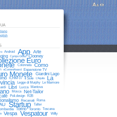
GUA
aliano
glish
S
App
Arte
Android
zo
Clooney
gging
Campo Globo
llezione Euro
nete
Como
Colonnata
n
Espansione TV
eContentAward
uro Monete
Giardini Lago
La
Como
ICHIM 07
Il Sole
L'Aquila
vincia
Legge di Murphy
Le Marmore
Libri
ardi
Lucca
Mantova
lano
Net-Tailor
Mosca
café
Poli.design
R2B
ionalismo
Recanati
Roma
Startup
AU
Tafter
Torino
lombardia
Toronto
Toscana
Vespatour
Vespa
Willy
ia