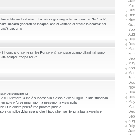
Jun
Mar
Jan
Dec
ano ubbidendo all’istinto. La natura gli insegna la via maestra. Noi “civili”,
Nov
ezzi di carta generati da incapaci che si vantano di creare la societa’ del
Oct
escio?)..giacomo
Sep
Aug
Jul
Jun
Mar
 è il contrario, come scrive Roncoroni), conosce quanto gli animali sono
Feb
o vita sempre troppo breve.
Sep
May
Apr
Mar
Feb
Dec
Nov
Jul
nosco personalmente .
Jun
è di Dicembre; a me è successa la stessa a cosa Luglio.La mia stupenda
May
o un auto o forse una moto ma nessuno ha visto nulla.
Mar
 il tuo dolore perchè l’ho provato pure io.
Dec
oso e complice .Ma resta anche il fatto che , per fortuna,basta volerlo e
Sep
Aug
Jul
Jun