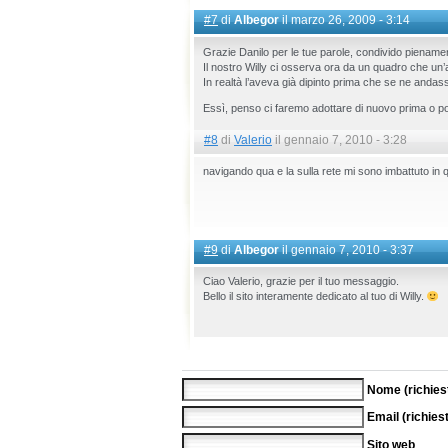
#7
di
Albegor
il marzo 26, 2009 - 3:14
Grazie Danilo per le tue parole, condivido piename
Il nostro Willy ci osserva ora da un quadro che un’
In realtà l’aveva già dipinto prima che se ne andas
Essì, penso ci faremo adottare di nuovo prima o p
#8
di
Valerio
il gennaio 7, 2010 - 3:28
navigando qua e la sulla rete mi sono imbattuto i
#9
di
Albegor
il gennaio 7, 2010 - 3:37
Ciao Valerio, grazie per il tuo messaggio.
Bello il sito interamente dedicato al tuo di Willy.
Nome (richies
Email (richies
Sito web