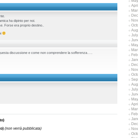
May
Apr
Mar
Dec
nte.
Nov
amica ha dipinto per noi.
Oct
se. Forse era proprio destino..
Aug
oi
Jul
Jun
May
Mar
n questa discussione e come non comprendere la sofferenza…..
Feb
Jan
Dec
Nov
Oct
Sep
Aug
Jul
Jun
May
Apr
Mar
Feb
Jan
to)
Dec
to)
(non verrà pubblicata)
Nov
Oct