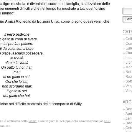
a tigre rossiccia, è diventato il cucciolo di famiglia, catalizzatore delle
nei momenti difficili e che nel tempo ha mostrato a tutti quel “divino
el mondo”.
 suo
Amici Mici
edito da Edizioni Ulivo, come lo sono questi versi, che
CAT
Il vero padrone
Col
 gatto tu credi di avere
Co
e lui per farti piacere
Eur
ti dà volentieri a bere
Gia
i piace lasciarsi possedere.
i-m
In realtà
Libr
altra è la verità.
Mob
Un gatto tu non hai,
Net-
mai:
Raz
di un gatto tu sei.
Sof
Ora che lo sai,
Ves
non scordarlo mai:
Ves
il gatto tu sei
del gatto che hai.
ARC
icine nel difficile momento della scomparsa di Willy.
Dec
Apr
Jan
 ed é archiviato sotto
Como
. Puoi seguire lo sviluppo della conversazione via
RSS
Dec
tuo sito.
Oct