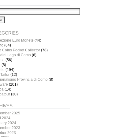
EGORIES
lezione Euro Monete
(44)
mo
(64)
o Coins Pocket Collector
(78)
rdini Lago di Como
(6)
use
(56)
i
(8)
ile
(194)
Tailor
(12)
ionalismo Provincia di Como
(8)
tware
(201)
pa
(14)
patour
(30)
HIVES
ember 2025
il 2024
uary 2024
ember 2023
ober 2023