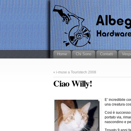
Home
Chi Sono
Contatti
Vesp
«
i-muse a Touristech 2008
Ciao Willy!
E’ incredibile c
una creatura cos
Così è successo 
portato via, rima
nascondino e per
Trovato 9 anni 