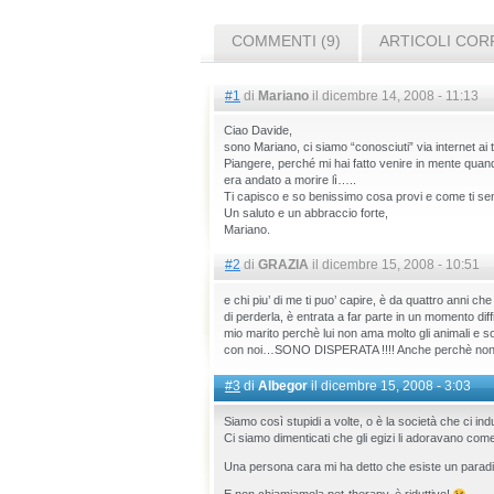
COMMENTI (9)
ARTICOLI COR
#1
di
Mariano
il dicembre 14, 2008 - 11:13
Ciao Davide,
sono Mariano, ci siamo “conosciuti” via internet ai t
Piangere, perché mi hai fatto venire in mente quando
era andato a morire lì…..
Ti capisco e so benissimo cosa provi e come ti sen
Un saluto e un abbraccio forte,
Mariano.
#2
di
GRAZIA
il dicembre 15, 2008 - 10:51
e chi piu’ di me ti puo’ capire, è da quattro anni 
di perderla, è entrata a far parte in un momento diffi
mio marito perchè lui non ama molto gli animali e so
con noi…SONO DISPERATA !!!! Anche perchè non sapre
#3
di
Albegor
il dicembre 15, 2008 - 3:03
Siamo così stupidi a volte, o è la società che ci in
Ci siamo dimenticati che gli egizi li adoravano come
Una persona cara mi ha detto che esiste un paradi