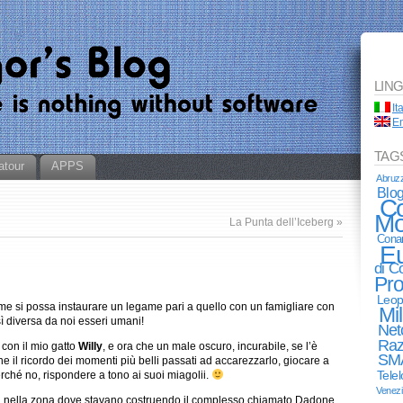
LIN
It
En
TAG
atour
APPS
Abruz
Blo
Co
Mo
La Punta dell’Iceberg
»
Cona
E
di 
Pro
Leop
ome si possa instaurare un legame pari a quello con un famigliare con
Mi
ì diversa da noi esseri umani!
Net
Raz
con il mio gatto
Willy
, e ora che un male oscuro, incurabile, se l’è
SM
ne il ricordo dei momenti più belli passati ad accarezzarlo, giocare a
Tele
ché no, rispondere a tono ai suoi miagolii.
Venez
fa nella zona dove stavano costruendo il complesso chiamato Dadone