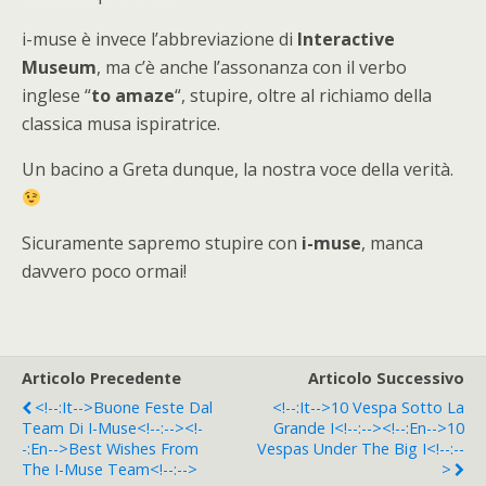
i-muse è invece l’abbreviazione di
Interactive
Museum
, ma c’è anche l’assonanza con il verbo
inglese “
to amaze
“, stupire, oltre al richiamo della
classica musa ispiratrice.
Un bacino a Greta dunque, la nostra voce della verità.
Sicuramente sapremo stupire con
i-muse
, manca
davvero poco ormai!
Articolo Precedente
Articolo Successivo
<!--:it-->Buone Feste Dal
<!--:it-->10 Vespa Sotto La
Team Di I-Muse<!--:--><!-
Grande I<!--:--><!--:en-->10
-:en-->Best Wishes From
Vespas Under The Big I<!--:--
The I-Muse Team<!--:-->
>