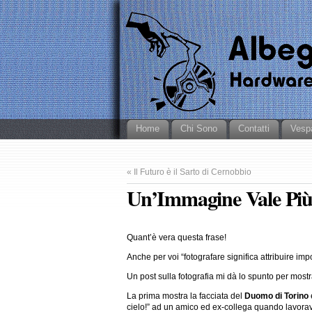
Home
Chi Sono
Contatti
Vesp
«
Il Futuro è il Sarto di Cernobbio
Un’Immagine Vale Più 
Quant’è vera questa frase!
Anche per voi “fotografare significa attribuire i
Un post sulla fotografia mi dà lo spunto per mostr
La prima mostra la facciata del
Duomo di Torino
cielo!” ad un amico ed ex-collega quando lavora