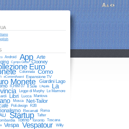
GUA
aliano
glish
S
App
Arte
Android
zo
Clooney
gging
Campo Globo
llezione Euro
nete
Como
Colonnata
n
Espansione TV
eContentAward
uro Monete
Giardini Lago
La
Como
ICHIM 07
Il Sole
L'Aquila
vincia
Legge di Murphy
Le Marmore
Libri
ardi
Lucca
Mantova
lano
Net-Tailor
Mosca
café
Poli.design
R2B
ionalismo
Recanati
Roma
Startup
AU
Tafter
Torino
lombardia
Toronto
Toscana
Vespatour
Vespa
Willy
ia