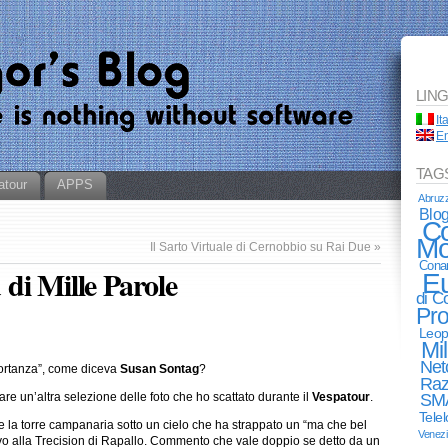
LIN
It
En
TAG
atour
APPS
Abruz
Blo
Co
Mo
Il Sarto Virtuale di Cernobbio su Rai Due
»
Cona
di Mille Parole
E
di 
Pro
Leop
Mi
Net
mportanza”, come diceva
Susan Sontag
?
Raz
are un’altra selezione delle foto che ho scattato durante il
Vespatour
.
SM
Tele
e la torre campanaria sotto un cielo che ha strappato un “ma che bel
Venez
vo alla Trecision di Rapallo. Commento che vale doppio se detto da un