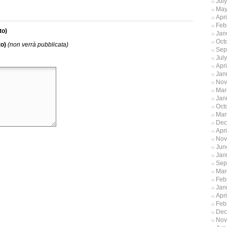
Jul
May
Apr
Feb
to)
Jan
Oct
to)
(non verrà pubblicata)
Sep
Jul
Apr
Jan
Nov
Mar
Jan
Oct
Mar
Dec
Apr
Nov
Jun
Jan
Sep
Mar
Feb
Jan
Apr
Feb
Dec
Nov