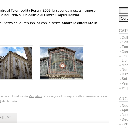
ndrò al
Telemobility Forum 2006
, la seconda mostra il famoso
ato nel 1996 su un edificio di Piazza Corpus Domini.
 in Piazza della Repubblica con la scritta
Amare le differenze
in
CAT
Col
Co
Eur
Gia
i-m
Libr
Mob
Net-
Raz
Sof
Ves
Ves
9 ed é archiviato sotto
Vespatour
. Puoi seguire lo sviluppo della conversazione via
ARC
ck
dal tuo sito.
Dec
Apr
Jan
RELATI
Dec
Oct