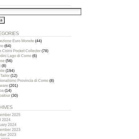
EGORIES
lezione Euro Monete
(44)
mo
(64)
o Coins Pocket Collector
(78)
rdini Lago di Como
(6)
use
(56)
i
(8)
ile
(194)
Tailor
(12)
ionalismo Provincia di Como
(8)
tware
(201)
pa
(14)
patour
(30)
HIVES
ember 2025
il 2024
uary 2024
ember 2023
ober 2023