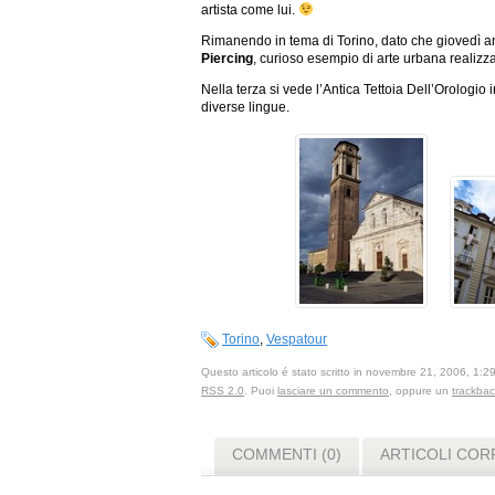
artista come lui.
Rimanendo in tema di Torino, dato che giovedì a
Piercing
, curioso esempio di arte urbana realizz
Nella terza si vede l’Antica Tettoia Dell’Orologio
diverse lingue.
Torino
,
Vespatour
Questo articolo é stato scritto in novembre 21, 2006, 1:2
RSS 2.0
. Puoi
lasciare un commento
, oppure un
trackba
COMMENTI (0)
ARTICOLI COR