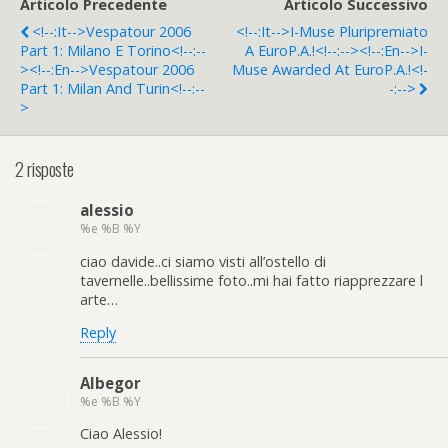
Articolo Precedente
Articolo Successivo
<!--:it-->Vespatour 2006
<!--:it-->i-Muse Pluripremiato
Part 1: Milano E Torino<!--:--
A EuroP.A.!<!--:--><!--:en-->i-
><!--:en-->Vespatour 2006
Muse Awarded At EuroP.A.!<!-
Part 1: Milan And Turin<!--:--
-:-->
>
2 risposte
alessio
%e %B %Y
ciao davide..ci siamo visti all’ostello di
tavernelle..bellissime foto..mi hai fatto riapprezzare l
arte…
Reply
Albegor
%e %B %Y
Ciao Alessio!