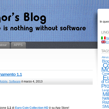
In que
LIN
It
En
atour
APPS
TAG
Abruz
Blo
Co
Mo
Cona
namento 1.1
E
di 
obile
,
Software
il marzo 4, 2013
Pro
Leop
Mi
Net
Raz
SM
sione
1.1
di
Euro Coin Collection HD
è su App Store!