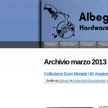
Home
Chi Sono
Contatti
Vesp
Archivio marzo 2013
Collezione Euro Monete HD Aggior
Scritto da
Albegor
in
Collezione Euro Monete
,
M
La ver