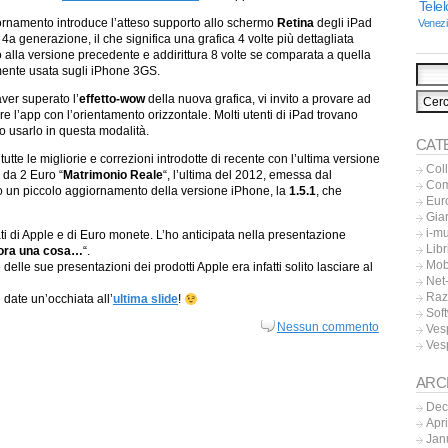
Tele
ornamento introduce l’atteso supporto allo schermo
Retina
degli iPad
Venez
 4a generazione, il che significa una grafica 4 volte più dettagliata
o alla versione precedente e addirittura 8 volte se comparata a quella
mente usata sugli iPhone 3GS.
ver superato l’
effetto-wow
della nuova grafica, vi invito a provare ad
are l’app con l’orientamento orizzontale. Molti utenti di iPad trovano
 usarlo in questa modalità.
CAT
 tutte le migliorie e correzioni introdotte di recente con l’ultima versione
Col
da 2 Euro “
Matrimonio Reale
“, l’ultima del 2012, emessa dal
Co
o un piccolo aggiornamento della versione iPhone, la
1.5.1
, che
Eur
Gia
i-m
ati di Apple e di Euro monete. L’ho anticipata nella presentazione
Libr
ora una cosa…
“.
Mob
delle sue presentazioni dei prodotti Apple era infatti solito lasciare al
Net-
Raz
ate un’occhiata all’
ultima slide
!
Sof
Nessun commento
Ves
Ves
ARC
Dec
Apr
Jan