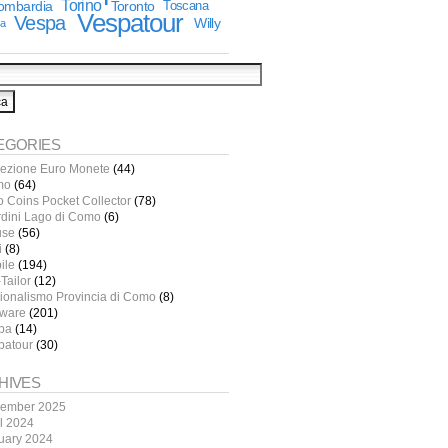
Torino
lombardia
Toronto
Toscana
Vespatour
Vespa
Willy
ia
EGORIES
lezione Euro Monete
(44)
mo
(64)
o Coins Pocket Collector
(78)
rdini Lago di Como
(6)
use
(56)
i
(8)
ile
(194)
Tailor
(12)
ionalismo Provincia di Como
(8)
tware
(201)
pa
(14)
patour
(30)
HIVES
ember 2025
il 2024
uary 2024