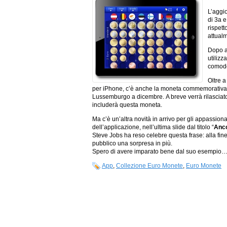
L’aggi
di 3a e
rispett
attual
Dopo a
utilizz
comodo
Oltre a
per iPhone, c’è anche la moneta commemorativa 
Lussemburgo a dicembre. A breve verrà rilasciat
includerà questa moneta.
Ma c’è un’altra novità in arrivo per gli appassion
dell’applicazione, nell’ultima slide dal titolo “
Anc
Steve Jobs ha reso celebre questa frase: alla fine 
pubblico una sorpresa in più.
Spero di avere imparato bene dal suo esempio… d
App
,
Collezione Euro Monete
,
Euro Monete