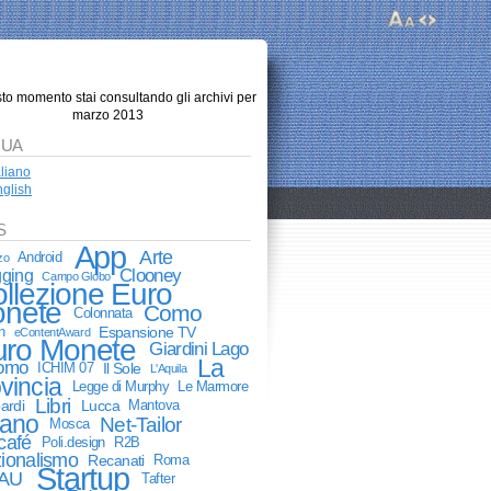
sto momento stai consultando gli archivi per
marzo 2013
GUA
aliano
glish
S
App
Arte
Android
zo
Clooney
gging
Campo Globo
llezione Euro
nete
Como
Colonnata
n
Espansione TV
eContentAward
uro Monete
Giardini Lago
La
Como
ICHIM 07
Il Sole
L'Aquila
vincia
Legge di Murphy
Le Marmore
Libri
ardi
Lucca
Mantova
lano
Net-Tailor
Mosca
café
Poli.design
R2B
ionalismo
Recanati
Roma
Startup
AU
Tafter