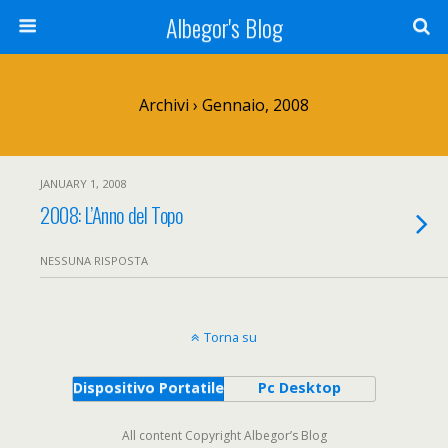
Albegor's Blog
Archivi › Gennaio, 2008
JANUARY 1, 2008
2008: L’Anno del Topo
NESSUNA RISPOSTA
Torna su
Dispositivo Portatile
Pc Desktop
All content Copyright Albegor’s Blog