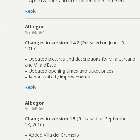
– Optimizations and fixes for iPhone 6 and 6 Plus
Reply
Albegor
%e %B %Y
Changes in version 1.4.2
(Released on June 15,
2015):
– Updated pictures and descriptions for Villa Carcano
and Villa d’Este
– Updated opening times and ticket prices
– Minor usability improvements
Reply
Albegor
%e %B %Y
Changes in version 1.5
(Released on September
28, 2016):
– Added Villa del Grumello