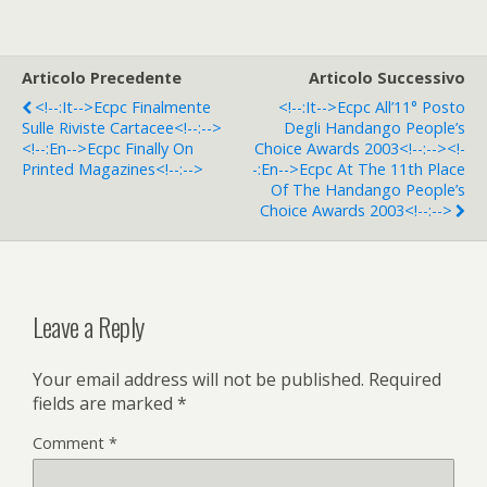
Articolo Precedente
Articolo Successivo
<!--:it-->Ecpc Finalmente
<!--:it-->Ecpc All’11° Posto
Sulle Riviste Cartacee<!--:-->
Degli Handango People’s
<!--:en-->Ecpc Finally On
Choice Awards 2003<!--:--><!-
Printed Magazines<!--:-->
-:en-->Ecpc At The 11th Place
Of The Handango People’s
Choice Awards 2003<!--:-->
Leave a Reply
Your email address will not be published.
Required
fields are marked
*
Comment
*