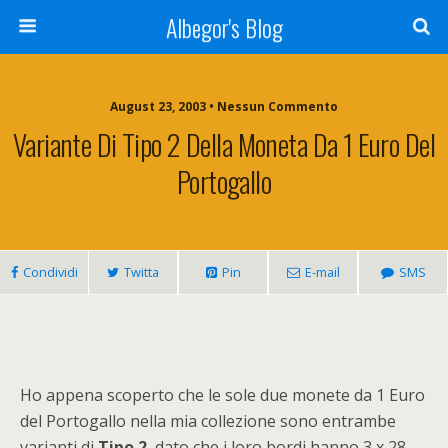
Albegor's Blog
August 23, 2003 • Nessun Commento
Variante Di Tipo 2 Della Moneta Da 1 Euro Del
Portogallo
Condividi
Twitta
Pin
E-mail
SMS
Ho appena scoperto che le sole due monete da 1 Euro
del Portogallo nella mia collezione sono entrambe
varianti di
Tipo 2
, dato che i loro bordi hanno 3 x 28