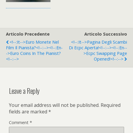
Articolo Precedente
Articolo Successivo
<!--:it-->Euro Monete Nel
<!--:it-->Pagina Degli Scambi
Film Il Pianista?<!--:--><!--:en-
Di Ecpc Aperta!<!--:--><!--:en--
->Euro Coins In The Pianist?
>Ecpc Swapping Page
<!--:-->
Opened!<!--:-->
Leave a Reply
Your email address will not be published.
Required
fields are marked
*
Comment
*