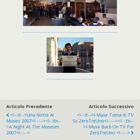
Articolo Precedente
Articolo Successivo
<!--:it-->Una Notte Al
<!--:it-->i-Muse Torna In TV
Museo 2007<!--:--><!--:en--
Su ZeroTreUno<!--:--><!--:en--
>A Night At The Museum
>i-Muse Back On TV For
2007<!--:-->
ZeroTreUno <!--:-->